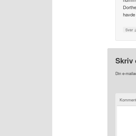
Dorthe
havde 
Svar
Skriv 
Din e-mailad
Komment