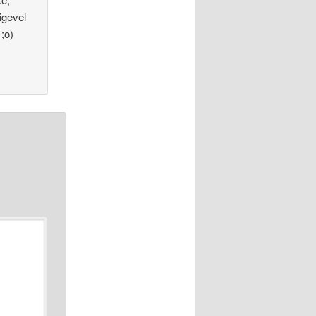
igevel
 ;o)