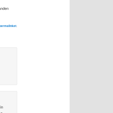
 anden
permalinket
.
in
ke,