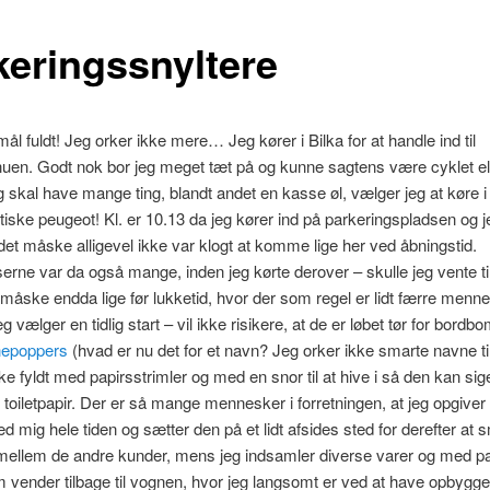
keringssnyltere
mål fuldt! Jeg orker ikke mere… Jeg kører i Bilka for at handle ind til
en. Godt nok bor jeg meget tæt på og kunne sagtens være cyklet ell
 skal have mange ting, blandt andet en kasse øl, vælger jeg at køre 
tiske peugeot! Kl. er 10.13 da jeg kører ind på parkeringspladsen og 
 det måske alligevel ikke var klogt at komme lige her ved åbningstid.
erne var da også mange, inden jeg kørte derover – skulle jeg vente ti
måske endda lige før lukketid, hvor der som regel er lidt færre menn
g vælger en tidlig start – vil ikke risikere, at de er løbet tør for bordb
epoppers
(hvad er nu det for et navn? Jeg orker ikke smarte navne til 
ske fyldt med papirsstrimler og med en snor til at hive i så den kan s
 toiletpapir. Der er så mange mennesker i forretningen, at jeg opgiver
 mig hele tiden og sætter den på et lidt afsides sted for derefter at
 mellem de andre kunder, mens jeg indsamler diverse varer og med 
vender tilbage til vognen, hvor jeg langsomt er ved at have opbygge