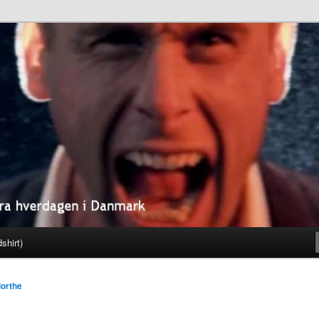
fra hverdagen i Danmark
kke . dk
shirt)
dorthe