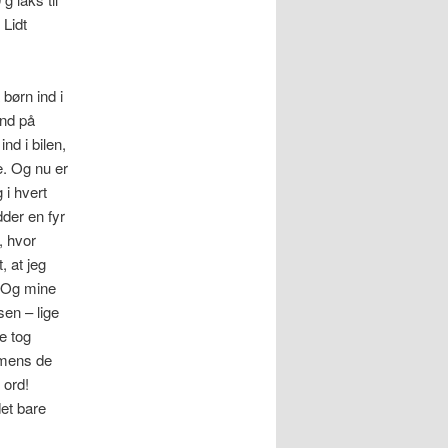
 Lidt
børn ind i
ind på
nd i bilen,
e. Og nu er
 i hvert
der en fyr
, hvor
, at jeg
… Og mine
sen – lige
e tog
 mens de
 ord!
et bare