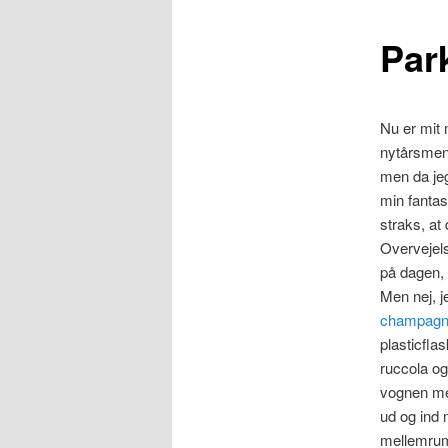
Par
Nu er mit 
nytårsmenu
men da jeg
min fantas
straks, at
Overvejels
på dagen, 
Men nej, je
champagn
plasticfla
ruccola og
vognen med
ud og ind
mellemrum 