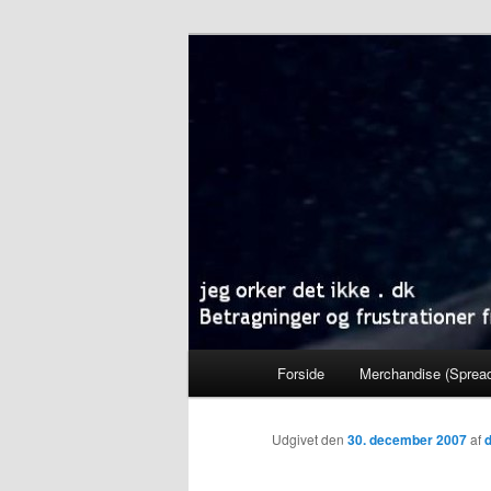
Fortsæt
Betragninger og frustrationer 
til
primært
jeg orker det i
indhold
Hovedmenu
Forside
Merchandise (Spread
Udgivet den
30. december 2007
af