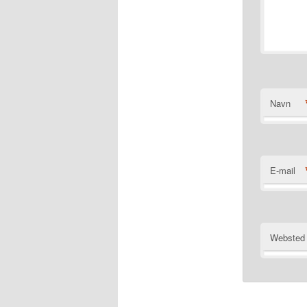
Navn
E-mail
Websted