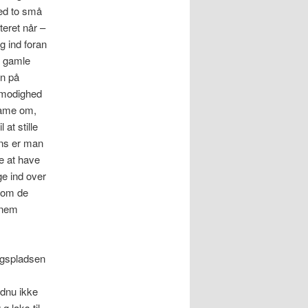
med to små
eret når –
 ind foran
n gamle
n på
ålmodighed
dame om,
at stille
ens er man
e at have
e ind over
 som de
ennem
ingspladsen
dnu ikke
g laks til