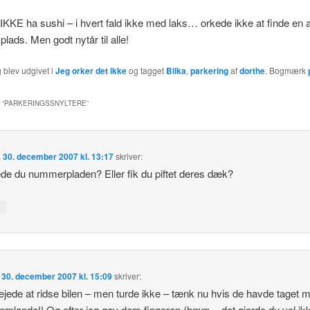
 IKKE ha sushi – i hvert fald ikke med laks… orkede ikke at finde en
plads. Men godt nytår til alle!
 blev udgivet i
Jeg orker det ikke
og tagget
Bilka
,
parkering
af
dorthe
. Bogmærk
 “
PARKERINGSSNYLTERE
”
,
30. december 2007 kl. 13:17
skriver:
de du nummerpladen? Eller fik du piftet deres dæk?
↓
,
30. december 2007 kl. 15:09
skriver:
jede at ridse bilen – men turde ikke – tænk nu hvis de havde taget m
plande!! Og efter jeg gav dem fingeren (hmm – det gjorde du vel ik