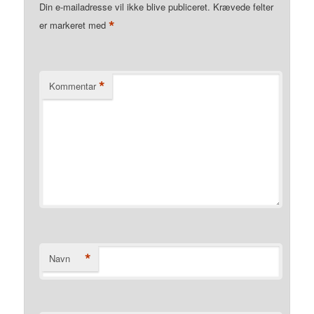
Din e-mailadresse vil ikke blive publiceret.
Krævede felter
*
er markeret med
*
Kommentar
*
Navn