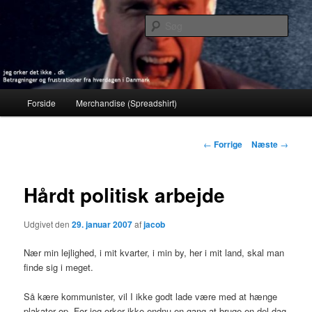
Fortsæt
Betragninger og frustrationer fra hverdagen i Danmark
til
Søg
primært
indhold
jeg orker det ikke . dk
Hovedmenu
Forside
Merchandise (Spreadshirt)
Indlægsnavigation
←
Forrige
Næste
→
Hårdt politisk arbejde
Udgivet den
29. januar 2007
af
jacob
Nær min lejlighed, i mit kvarter, i min by, her i mit land, skal man
finde sig i meget.
Så kære kommunister, vil I ikke godt lade være med at hænge
plakater op. For jeg orker ikke endnu en gang at bruge en del dag