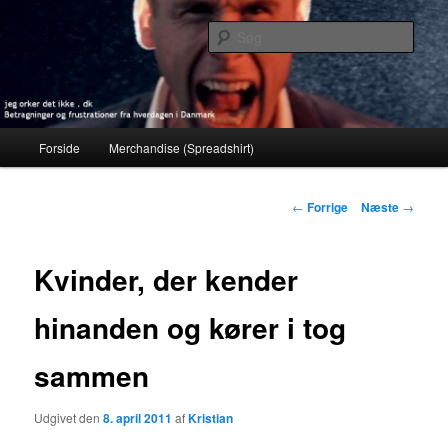
Fortsæt
Betragninger og frustrationer fra hverdagen i Danmark
til
Søg
primært
indhold
jeg orker det ikke . dk
Hovedmenu
Forside
Merchandise (Spreadshirt)
Indlægsnavigation
←
Forrige
Næste
→
Kvinder, der kender
hinanden og kører i tog
sammen
Udgivet den
8. april 2011
af
Kristian