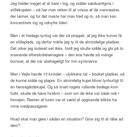
Jeg holder meget af at køre i tog, og sidder sædvanligvis i
stillekupéen – så har man retten til at vrisse af de mennesker,
der larmer, og for det meste har man fred og ro, så man kan
koncentrere sig og udnytte tiden.
Men i et fredags-lyntog var der så proppet, at jeg ikke kunne få
en stilleplads, og derfor måtte jeg ty til de almindelige pladser.
Det orker jeg isoleret set ikke, fordi jeg skulle sidde og glo på to
snavende efterskoleteenagere – den ene havde så mange
bumser, at det var ubehageligt for min synsnerve.
Men i Vejle havde 13 kvinder – ulykkens tal – booket pladser, så
de kunne sidde og plapre. En almindelig kupé bliver lynhurtigt til
en hønsegårdskupé. Og så snart togets rullende bodega kom
forbi, skulle de have hvidvin – som om de ikke var kåde nok i
forvejen. Resten af turen var et væld af opgivende blikke fra
mine medpassagerer.
Hvad skal man gøre i sådan en situation? Give sig til at råbe ad
dem?