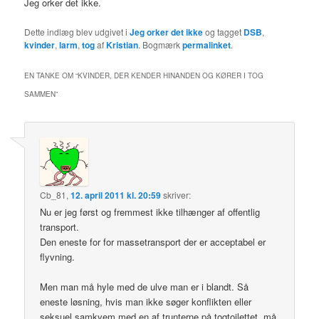
Jeg orker det ikke.
Dette indlæg blev udgivet i
Jeg orker det ikke
og tagget
DSB
,
kvinder
,
larm
,
tog
af
Kristian
. Bogmærk
permalinket
.
EN TANKE OM “
KVINDER, DER KENDER HINANDEN OG KØRER I TOG
SAMMEN
”
Cb_81
,
12. april 2011 kl. 20:59
skriver:
Nu er jeg først og fremmest ikke tilhænger af offentlig
transport.
Den eneste for for massetransport der er acceptabel er
flyvning.
Men man må hyle med de ulve man er i blandt. Så
eneste løsning, hvis man ikke søger konflikten eller
seksuel samkvem med en af trunterne på togtoilettet, må