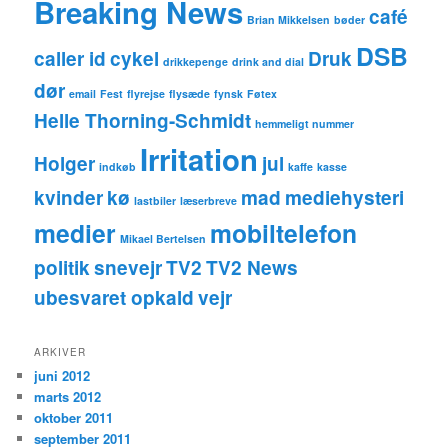
Breaking News
café
Brian Mikkelsen
bøder
DSB
caller id
cykel
Druk
drikkepenge
drink and dial
dør
email
Fest
flyrejse
flysæde
fynsk
Føtex
Helle Thorning-Schmidt
hemmeligt nummer
Irritation
Holger
jul
indkøb
kaffe
kasse
kvinder
kø
mad
mediehysteri
lastbiler
læserbreve
medier
mobiltelefon
Mikael Bertelsen
politik
snevejr
TV2
TV2 News
ubesvaret opkald
vejr
ARKIVER
juni 2012
marts 2012
oktober 2011
september 2011