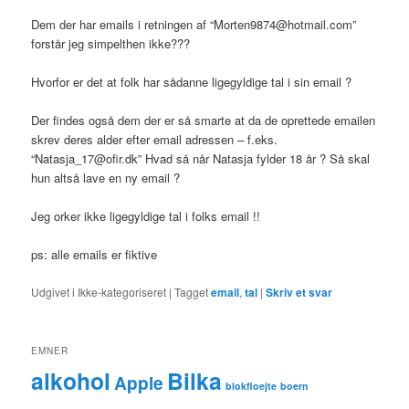
Dem der har emails i retningen af “Morten9874@hotmail.com”
forstår jeg simpelthen ikke???
Hvorfor er det at folk har sådanne ligegyldige tal i sin email ?
Der findes også dem der er så smarte at da de oprettede emailen
skrev deres alder efter email adressen – f.eks.
“Natasja_17@ofir.dk” Hvad så når Natasja fylder 18 år ? Så skal
hun altså lave en ny email ?
Jeg orker ikke ligegyldige tal i folks email !!
ps: alle emails er fiktive
Udgivet i
Ikke-kategoriseret
|
Tagget
email
,
tal
|
Skriv et svar
EMNER
alkohol
Bilka
Apple
blokfloejte
boern