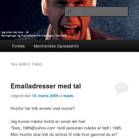
Fortsæt
Fortsæt
Betragninger og frustrationer fra hverdagen i Danmark
til
til
Søg
primært
sekundært
indhold
indhold
jeg orker det ikke . dk
Hovedmenu
Forside
Merchandise (Spreadshirt)
TAG-ARKIV:
EMAIL
Emailadresser med tal
Udgivet den
14. marts 2009
af
mads
Hvorfor har folk emails med numre?
Jeg kunne måske forstå en email der hed
“Sara_1985@yahoo.com” fordi personen måske er født i 1985.
Men hvorfor skal folk du skriver til vide hvor gammel du er?