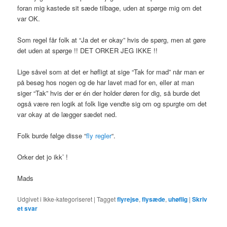
foran mig kastede sit sæde tilbage, uden at spørge mig om det
var OK.
Som regel får folk at “Ja det er okay” hvis de spørg, men at gøre
det uden at spørge !! DET ORKER JEG IKKE !!
Lige såvel som at det er høfligt at sige “Tak for mad” når man er
på besøg hos nogen og de har lavet mad for en, eller at man
siger “Tak” hvis der er én der holder døren for dig, så burde det
også være ren logik at folk lige vendte sig om og spurgte om det
var okay at de lægger sædet ned.
Folk burde følge disse “
fly regler
“.
Orker det jo ikk’ !
Mads
Udgivet i
Ikke-kategoriseret
|
Tagget
flyrejse
,
flysæde
,
uhøflig
|
Skriv
et svar