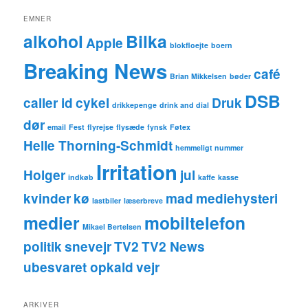
EMNER
alkohol
Bilka
Apple
blokfloejte
boern
Breaking News
café
Brian Mikkelsen
bøder
DSB
caller id
cykel
Druk
drikkepenge
drink and dial
dør
email
Fest
flyrejse
flysæde
fynsk
Føtex
Helle Thorning-Schmidt
hemmeligt nummer
Irritation
Holger
jul
indkøb
kaffe
kasse
kvinder
kø
mad
mediehysteri
lastbiler
læserbreve
medier
mobiltelefon
Mikael Bertelsen
politik
snevejr
TV2
TV2 News
ubesvaret opkald
vejr
ARKIVER