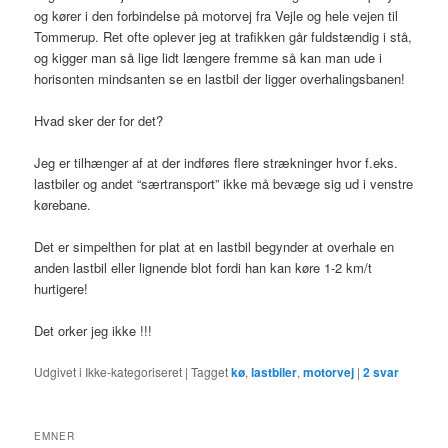
og kører i den forbindelse på motorvej fra Vejle og hele vejen til
Tommerup. Ret ofte oplever jeg at trafikken går fuldstændig i stå,
og kigger man så lige lidt længere fremme så kan man ude i
horisonten mindsanten se en lastbil der ligger overhalingsbanen!
Hvad sker der for det?
Jeg er tilhænger af at der indføres flere strækninger hvor f.eks.
lastbiler og andet “særtransport” ikke må bevæge sig ud i venstre
kørebane.
Det er simpelthen for plat at en lastbil begynder at overhale en
anden lastbil eller lignende blot fordi han kan køre 1-2 km/t
hurtigere!
Det orker jeg ikke !!!
Udgivet i
Ikke-kategoriseret
|
Tagget
kø
,
lastbiler
,
motorvej
|
2
svar
EMNER