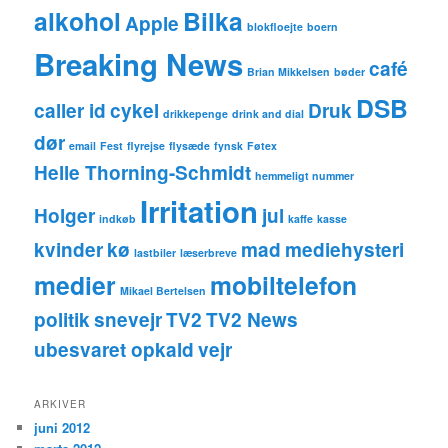
alkohol
Bilka
Apple
blokfloejte
boern
Breaking News
café
Brian Mikkelsen
bøder
DSB
caller id
cykel
Druk
drikkepenge
drink and dial
dør
email
Fest
flyrejse
flysæde
fynsk
Føtex
Helle Thorning-Schmidt
hemmeligt nummer
Irritation
Holger
jul
indkøb
kaffe
kasse
kvinder
kø
mad
mediehysteri
lastbiler
læserbreve
medier
mobiltelefon
Mikael Bertelsen
politik
snevejr
TV2
TV2 News
ubesvaret opkald
vejr
ARKIVER
juni 2012