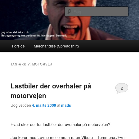
Fortsæt
Fortsæt
Betragninger og frustrationer fra hverdagen i Danmark
til
til
Søg
primært
sekundært
indhold
indhold
jeg orker det ikke . dk
Hovedmenu
Forside
Merchandise (Spreadshirt)
TAG-ARKIV:
MOTORVEJ
Lastbiler der overhaler på
2
motorvejen
Udgivet den
4. marts 2009
af
mads
Hvad sker der for lastbiler der overhaler på motorvejen?
Jeg kører med jævne mellemrum ruten Viborg – Tommerup/Fyn