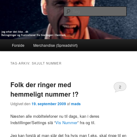
Fortsæt
Fortsæt
Betragninger og frustrationer fra hverdagen i Danmark
til
til
Søg
primært
sekundært
indhold
indhold
jeg orker det ikke . dk
Hovedmenu
Forside
Merchandise (Spreadshirt)
TAG-ARKIV:
SKJULT NUMMER
Folk der ringer med
2
hemmeligt nummer !?
Udgivet den
19. september 2009
af
mads
Næsten alle mobiltelefoner nu til dags, kan i deres
Indstillinger/Settings slå “
Vis Nummer
” fra og til.
Jeg kan forstå at man slår det fra hvis man f.eks. skal ringe til en