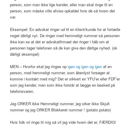
person, som man ikke lige kender, eller man skal ringe til en
person, som måske ville afvise opkaldet hvis de så hvem det
var.
Eksempel: En advokat ringer ud til en klient/kunde for at fortælle
noget dårligt nyt. De ringer med hemmeligt nummer så personen
ikke kan se at det er advokatfirmaet der ringer i håb om at
personen tager telefonen så de kan give den dårlige nyhed. (ok
dårligt eksempel)
MEN – Hvorfor skal jeg ringes op
igen og igen og igen
af en
person, med hemmeligt nummer, som åbenlyst forsøger at
komme i kontakt med mig? Det er sikkert en YFU’er eller FDF’er
som jeg kender, men som ikke forstår at lægge en besked på
telefonsvaren.
Jeg ORKER ikke Hemmeligt nummer, jeg orker ikke Skjult
nummer og jeg ORKER Blokkeret nummer ! (potato potato)
Hvis folk vil ringe til mig så vil jeg vide hvem det er, FÆRDIG!