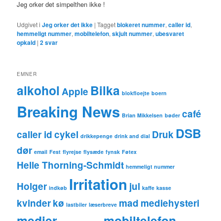
Jeg orker det simpelthen ikke !
Udgivet i
Jeg orker det ikke
|
Tagget
blokeret nummer
,
caller id
,
hemmeligt nummer
,
mobiltelefon
,
skjult nummer
,
ubesvaret
opkald
|
2
svar
EMNER
alkohol
Bilka
Apple
blokfloejte
boern
Breaking News
café
Brian Mikkelsen
bøder
DSB
caller id
cykel
Druk
drikkepenge
drink and dial
dør
email
Fest
flyrejse
flysæde
fynsk
Føtex
Helle Thorning-Schmidt
hemmeligt nummer
Irritation
Holger
jul
indkøb
kaffe
kasse
kvinder
kø
mad
mediehysteri
lastbiler
læserbreve
medier
mobiltelefon