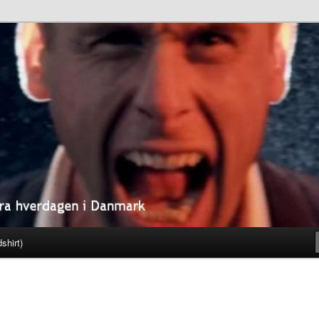
fra hverdagen i Danmark
kke . dk
shirt)