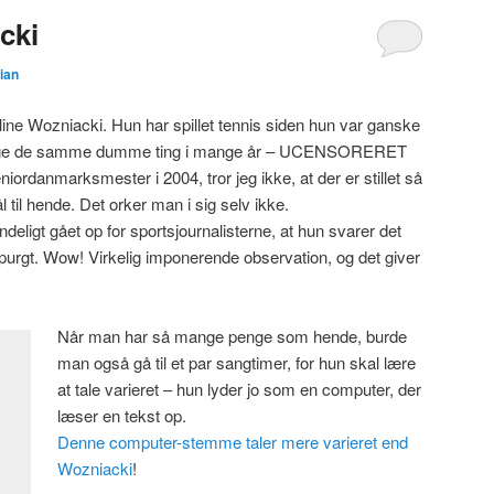
cki
tian
ine Wozniacki. Hun har spillet tennis siden hun var ganske
v at sige de samme dumme ting i mange år – UCENSORERET
iordanmarksmester i 2004, tror jeg ikke, at der er stillet så
til hende. Det orker man i sig selv ikke.
ndeligt gået op for sportsjournalisterne, at hun svarer det
urgt. Wow! Virkelig imponerende observation, og det giver
Når man har så mange penge som hende, burde
man også gå til et par sangtimer, for hun skal lære
at tale varieret – hun lyder jo som en computer, der
læser en tekst op.
Denne computer-stemme taler mere varieret end
Wozniacki
!