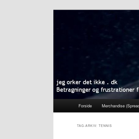
Fortsæt
Fortsæt
Betragninger og frustrationer 
til
til
primært
sekundært
jeg orker det i
indhold
indhold
Hovedmenu
Forside
Merchandise (Spread
TAG-ARKIV:
TENNIS