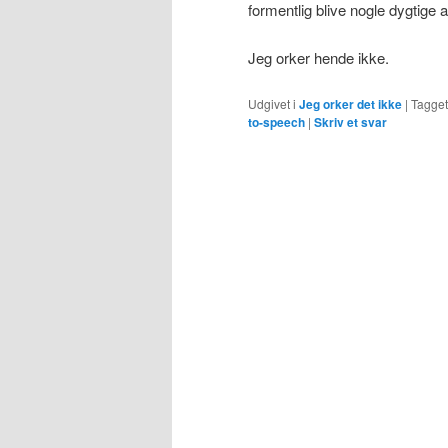
formentlig blive nogle dygtige at
Jeg orker hende ikke.
Udgivet i
Jeg orker det ikke
|
Tagget
to-speech
|
Skriv et svar