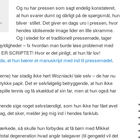
Og nu har pressen som sagt endelig konstateret,
at hun svarer dumt og dårligt på de spørgsmål, hun
bliver stillet. Det giver en dags uro i pressen, hvor
ns
hendes idoliserede image lider en lille skramme.
Og i stedet for et traditionelt pressemøde, tager
gegyldigheder – fx hvordan man burde løse problemet med
R SCRIPTET! Hvor er det pinligt, at hun får lov!
dda, at hun bærer et manuskript med ind til pressemødet
.
ne) har stadig ikke hørt Wozniacki tale selv – de har nu
stykke papir. Det er selvfølgelig betryggende, at hun ikke
 spille tennis og få skældud af sin far, men at hun også har
hende sige noget selvstændigt, som hun ikke har fået øvet
g, det sker, melder jeg mig ind i hendes fanklub.
rkede, så skulle hun forbydes at få børn med Mikkel
i total degeneration hvad angår talegaver (til gengæld vil det