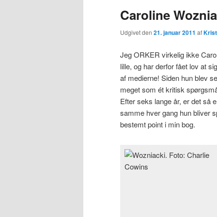
Caroline Woznia
Udgivet den
21. januar 2011
af
Kris
Jeg ORKER virkelig ikke Carol
lille, og har derfor fået lo
af medierne! Siden hun blev sen
meget som ét kritisk spørgsmål 
Efter seks lange år, er det så e
samme hver gang hun bliver sp
bestemt point i min bog.