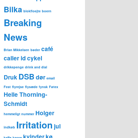
Bilka
blokfloejte
boern
Breaking
News
café
Brian Mikkelsen
bøder
caller id
cykel
drikkepenge
drink and dial
DSB
Druk
dør
email
Fest
flyrejse
flysæde
fynsk
Føtex
Helle Thorning-
Schmidt
Holger
hemmeligt nummer
Irritation
jul
indkøb
kvinder
kø
kaffe
kasse