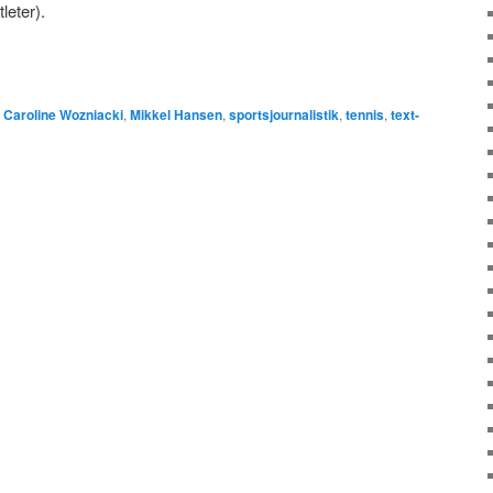
leter).
Caroline Wozniacki
,
Mikkel Hansen
,
sportsjournalistik
,
tennis
,
text-