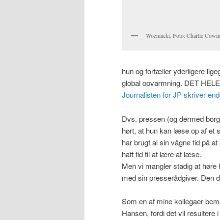
Wozniacki. Foto: Charlie Cowi
hun og fortæller yderligere li
global opvarmning. DET HELE E
Journalisten for JP skriver en
Dvs. pressen (og dermed borger
hørt, at hun kan læse op af et 
har brugt al sin vågne tid på at
haft tid til at lære at læse.
Men vi mangler stadig at høre 
med sin presserådgiver. Den da
Som en af mine kollegaer bemæ
Hansen, fordi det vil resultere 